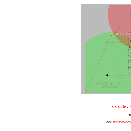
>>> des 
s
>>>
schémas dyn