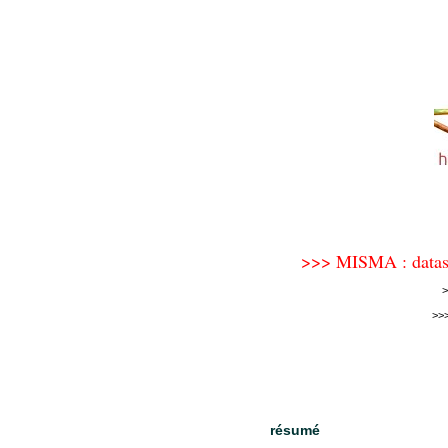
>>> MISMA : datasca
>>
résumé